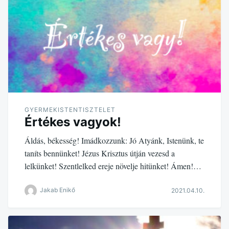
GYERMEKISTENTISZTELET
Értékes vagyok!
Áldás, békesség! Imádkozzunk: Jó Atyánk, Istenünk, te
taníts bennünket! Jézus Krisztus útján vezesd a
lelkünket! Szentlelked ereje növelje hitünket! Ámen!…
Jakab Enikő
2021.04.10.