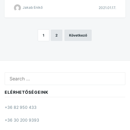
Jakab Enikő
2021.01.17.
1
2
Következő
Bejegyzések
lapozása
Search
for:
ELÉRHETŐSÉGEINK
+36 82 950 433
+36 30 200 9393