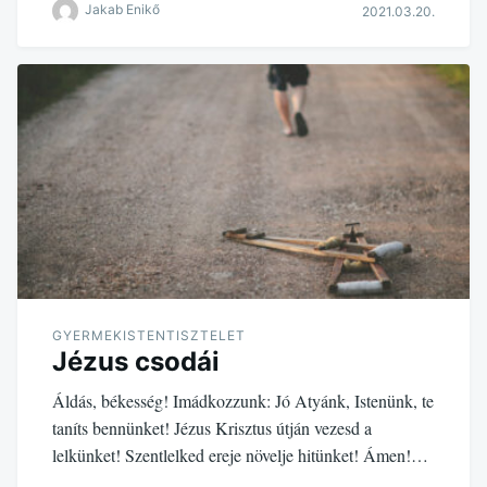
Jakab Enikő
2021.03.20.
GYERMEKISTENTISZTELET
Jézus csodái
Áldás, békesség! Imádkozzunk: Jó Atyánk, Istenünk, te
taníts bennünket! Jézus Krisztus útján vezesd a
lelkünket! Szentlelked ereje növelje hitünket! Ámen!…