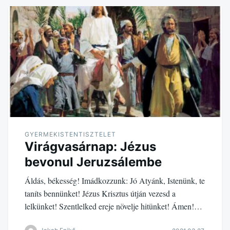
GYERMEKISTENTISZTELET
Virágvasárnap: Jézus
bevonul Jeruzsálembe
Áldás, békesség! Imádkozzunk: Jó Atyánk, Istenünk, te
taníts bennünket! Jézus Krisztus útján vezesd a
lelkünket! Szentlelked ereje növelje hitünket! Ámen!…