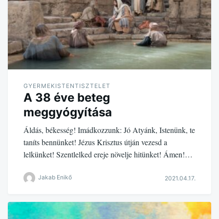
GYERMEKISTENTISZTELET
A 38 éve beteg
meggyógyítása
Áldás, békesség! Imádkozzunk: Jó Atyánk, Istenünk, te
taníts bennünket! Jézus Krisztus útján vezesd a
lelkünket! Szentlelked ereje növelje hitünket! Ámen!…
Jakab Enikő
2021.04.17.