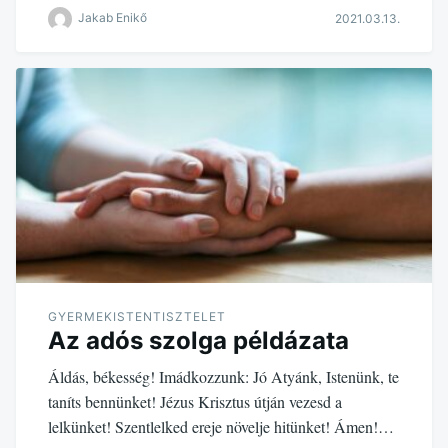
Jakab Enikő
2021.03.13.
GYERMEKISTENTISZTELET
Az adós szolga példázata
Áldás, békesség! Imádkozzunk: Jó Atyánk, Istenünk, te
taníts bennünket! Jézus Krisztus útján vezesd a
lelkünket! Szentlelked ereje növelje hitünket! Ámen!…