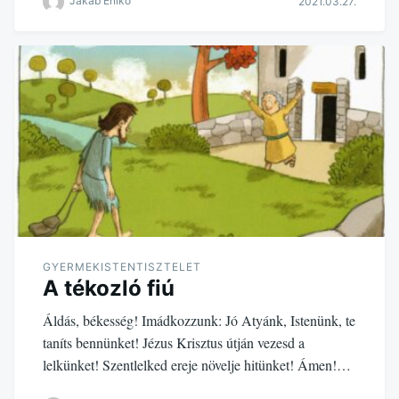
Jakab Enikő
2021.03.27.
GYERMEKISTENTISZTELET
A tékozló fiú
Áldás, békesség! Imádkozzunk: Jó Atyánk, Istenünk, te
taníts bennünket! Jézus Krisztus útján vezesd a
lelkünket! Szentlelked ereje növelje hitünket! Ámen!…