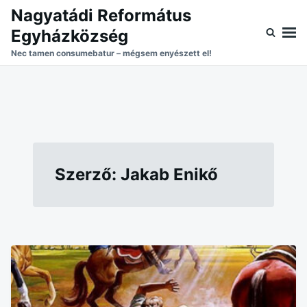
Skip
Search
Nagyatádi Református
to
for:
Egyházközség
content
Nec tamen consumebatur – mégsem enyészett el!
Szerző:
Jakab Enikő