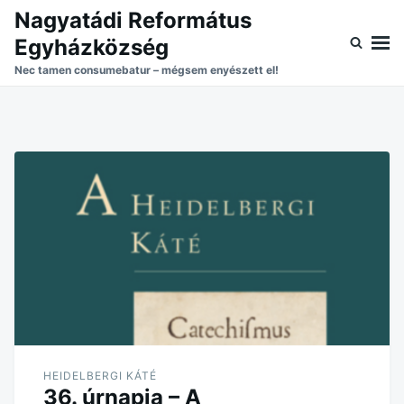
Skip
Search
Nagyatádi Református
to
for:
Egyházközség
content
Nec tamen consumebatur – mégsem enyészett el!
HEIDELBERGI KÁTÉ
36. úrnapja – A