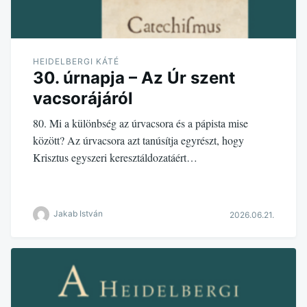
HEIDELBERGI KÁTÉ
30. úrnapja – Az Úr szent
vacsorájáról
80. Mi a különbség az úrvacsora és a pápista mise
között? Az úrvacsora azt tanúsítja egyrészt, hogy
Krisztus egyszeri keresztáldozatáért…
Jakab István
2026.06.21.