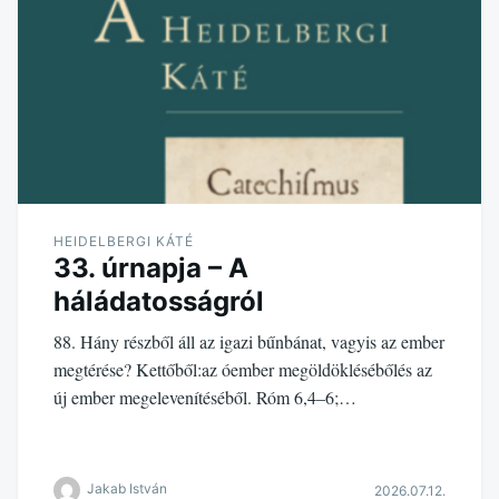
HEIDELBERGI KÁTÉ
33. úrnapja – A
háládatosságról
88. Hány részből áll az igazi bűnbánat, vagyis az ember
megtérése? Kettőből:az óember megöldöklésébőlés az
új ember megelevenítéséből. Róm 6,4–6;…
Jakab István
2026.07.12.