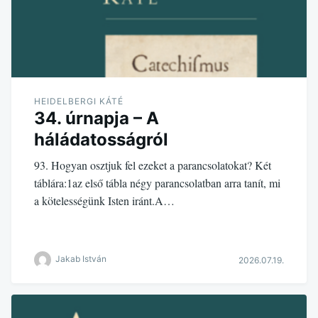
HEIDELBERGI KÁTÉ
34. úrnapja – A
háládatosságról
93. Hogyan osztjuk fel ezeket a parancsolatokat? Két
táblára:1az első tábla négy parancsolatban arra tanít, mi
a kötelességünk Isten iránt.A…
Jakab István
2026.07.19.