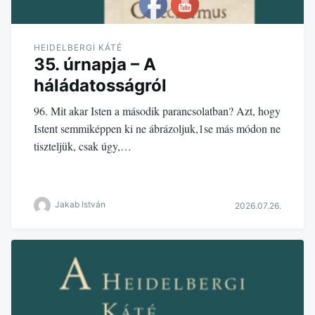
HEIDELBERGI KÁTÉ
35. úrnapja – A
háládatosságról
96. Mit akar Isten a második parancsolatban? Azt, hogy
Istent semmiképpen ki ne ábrázoljuk,1se más módon ne
tiszteljük, csak úgy,…
Jakab István
2026.07.26.