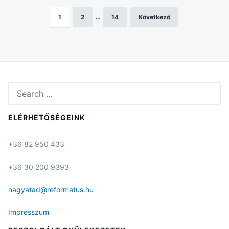
1
2
…
14
Következő
Bejegyzések
lapozása
Search
for:
ELÉRHETŐSÉGEINK
+36 82 950 433
+36 30 200 9393
nagyatad@reformatus.hu
Impresszum