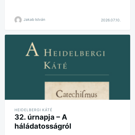
Jakab István
2026.07.10.
HEIDELBERGI KÁTÉ
32. úrnapja – A
háládatosságról