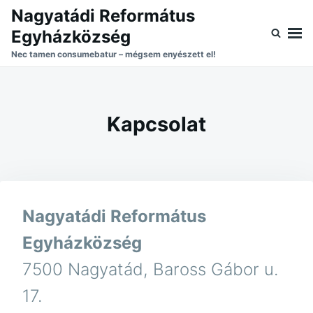
Skip
Search
Nagyatádi Református
to
for:
Egyházközség
content
Nec tamen consumebatur – mégsem enyészett el!
Kapcsolat
Nagyatádi Református
Egyházközség
7500 Nagyatád, Baross Gábor u.
17.