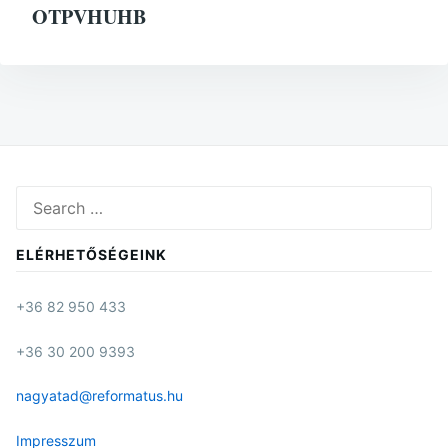
OTPVHUHB
Search
for:
ELÉRHETŐSÉGEINK
+36 82 950 433
+36 30 200 9393
nagyatad@reformatus.hu
Impresszum