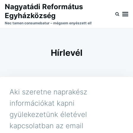
Skip
Search
Nagyatádi Református
to
for:
Egyházközség
content
Nec tamen consumebatur – mégsem enyészett el!
Hírlevél
Aki szeretne naprakész
információkat kapni
gyülekezetünk életével
kapcsolatban az email